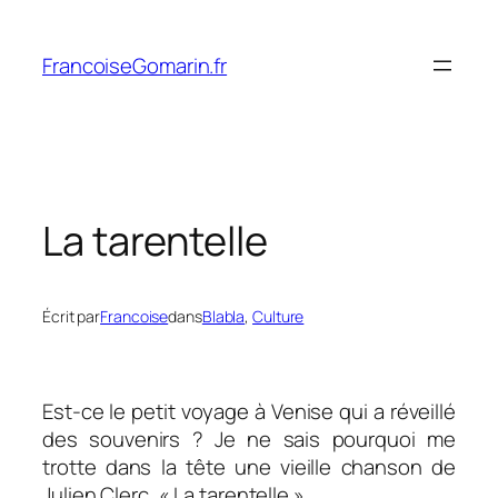
Aller
au
FrancoiseGomarin.fr
contenu
La tarentelle
Écrit par
Francoise
dans
Blabla
, 
Culture
Est-ce le petit voyage à Venise qui a réveillé
des souvenirs ? Je ne sais pourquoi me
trotte dans la tête une vieille chanson de
Julien Clerc, « La tarentelle ».