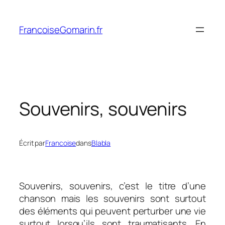
Aller
au
FrancoiseGomarin.fr
contenu
Souvenirs, souvenirs
Écrit par
Francoise
dans
Blabla
Souvenirs, souvenirs, c’est le titre d’une
chanson mais les souvenirs sont surtout
des éléments qui peuvent perturber une vie
surtout lorsqu’ils sont traumatisants. En