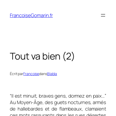
Aller
au
FrancoiseGomarin.fr
contenu
Tout va bien (2)
Écrit par
Francoise
dans
Blabla
“Il est minuit, braves gens, dormez en paix…”
Au Moyen-Âge, des guets nocturnes, armés
de hallebardes et de flambeaux, clamaient
ces mots rassurants dans les rues désertes