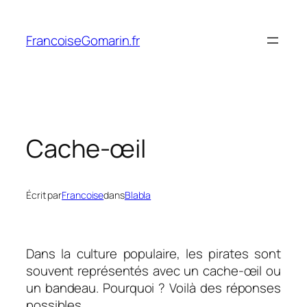
Aller
au
FrancoiseGomarin.fr
contenu
Cache-œil
Écrit par
Francoise
dans
Blabla
Dans la culture populaire, les pirates sont
souvent représentés avec un cache-œil ou
un bandeau. Pourquoi ? Voilà des réponses
possibles.