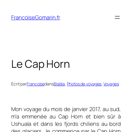
Aller
au
FrancoiseGomarin.fr
contenu
Le Cap Horn
Écrit par
Francoise
dans
Blabla
, 
Photos de voyages
, 
Voyages
Mon voyage du mois de janvier 2017, au sud,
m’a emmenée au Cap Horn et bien sûr à
Ushuaïa et dans les fjords chiliens au bord
des glaciers. Je commence par le Cap Horn