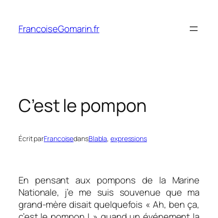
Aller
au
FrancoiseGomarin.fr
contenu
C’est le pompon
Écrit par
Francoise
dans
Blabla
, 
expressions
En pensant aux pompons de la Marine
Nationale, j’e me suis souvenue que ma
grand-mère disait quelquefois « Ah, ben ça,
c’est le pompon ! » quand un événement la