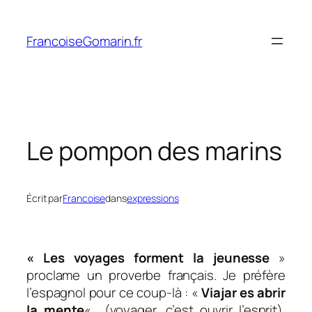
Aller
au
FrancoiseGomarin.fr
contenu
Le pompon des marins
Écrit par
Francoise
dans
expressions
« Les voyages forment la jeunesse
»
proclame un proverbe français. Je préfère
l’espagnol pour ce coup-là : «
Viajar es abrir
la mente
«
(voyager, c’est ouvrir l’esprit).