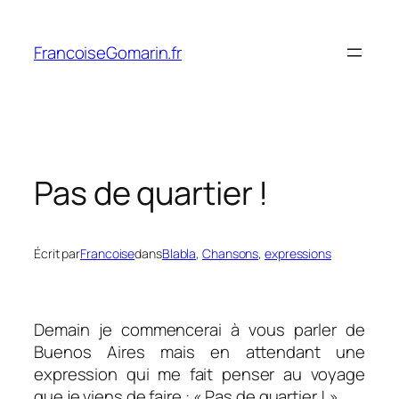
Aller
au
FrancoiseGomarin.fr
contenu
Pas de quartier !
Écrit par
Francoise
dans
Blabla
, 
Chansons
, 
expressions
Demain je commencerai à vous parler de
Buenos Aires mais en attendant une
expression qui me fait penser au voyage
que je viens de faire : « Pas de quartier ! »