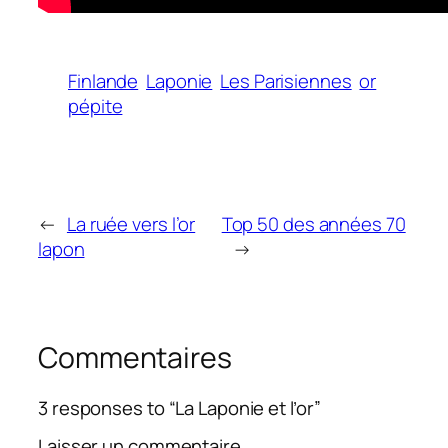
Finlande
Laponie
Les Parisiennes
or
pépite
←
La ruée vers l’or
Top 50 des années 70
lapon
→
Commentaires
3 responses to “La Laponie et l’or”
Laisser un commentaire