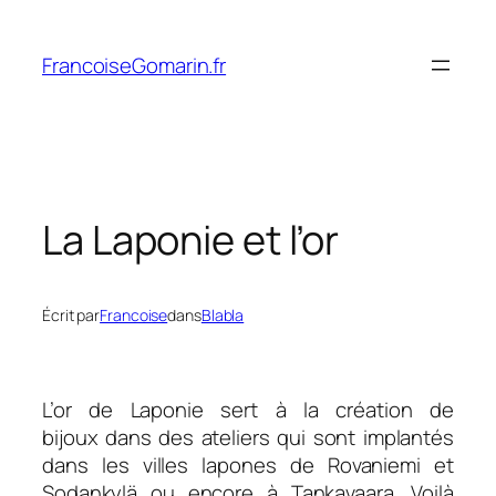
Aller
au
FrancoiseGomarin.fr
contenu
La Laponie et l’or
Écrit par
Francoise
dans
Blabla
L’or de Laponie sert à la création de
bijoux dans des ateliers qui sont implantés
dans les villes lapones de Rovaniemi et
Sodankylä ou encore à Tankavaara. Voilà