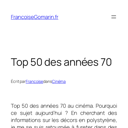
Aller
au
FrancoiseGomarin.fr
contenu
Top 50 des années 70
Écrit par
Francoise
dans
Cinéma
Top 50 des années 70 au cinéma. Pourquoi
ce sujet aujourd’hui ? En cherchant des
informations sur les décors en polystyrène,
je me se suis retournée à fureter dans des