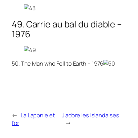
49. Carrie au bal du diable –
1976
50. The Man who Fell to Earth – 1976
←
La Laponie et
J’adore les Islandaises
l’or
→