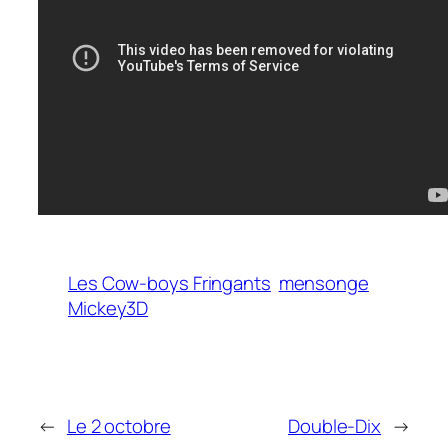
Les Cow-boys Fringants
mensonge
Mickey3D
←
Le 2 octobre
Double-Dix
→