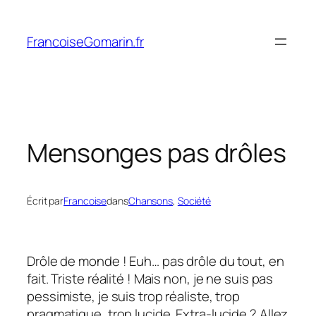
Aller
au
FrancoiseGomarin.fr
contenu
Mensonges pas drôles
Écrit par
Francoise
dans
Chansons
, 
Société
Drôle de monde ! Euh… pas drôle du tout, en
fait. Triste réalité ! Mais non, je ne suis pas
pessimiste, je suis trop réaliste, trop
pragmatique, trop lucide. Extra-lucide ? Allez