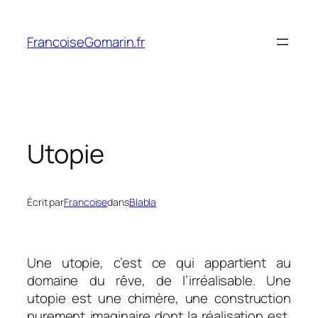
Aller
au
FrancoiseGomarin.fr
contenu
Utopie
Écrit par
Francoise
dans
Blabla
Une utopie, c’est ce qui appartient au
domaine du rêve, de l’irréalisable. Une
utopie est une chimère, une construction
purement imaginaire dont la réalisation est,