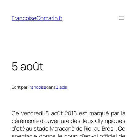
Aller
au
FrancoiseGomarin.fr
contenu
5 août
Écrit par
Francoise
dans
Blabla
Ce vendredi 5 août 2016 est marqué par la
cérémonie d’ouverture des Jeux Olympiques
d’été au stade Maracanã de Rio, au Brésil. Ce
spectacle donne le coup d’envoi officiel de