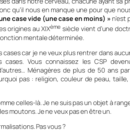
 cases dans notre cerveau, chacune ayant sa 
ffit donc qu’il nous en manque une pour que 
 une case vide (une case en moins) »
n’est 
ème
es origines au XIX
siècle vient d’une doctr
 fonction mentale déterminée.
s cases car je ne veux plus rentrer dans auc
 cases. Vous connaissez les CSP deven
t d’autres… Ménagères de plus de 50 ans p
oi pas : religion, couleur de peau, taille, p
me celles-là. Je ne suis pas un objet à ranger
 les moutons. Je ne veux pas en être un.
rmalisations. Pas vous ?