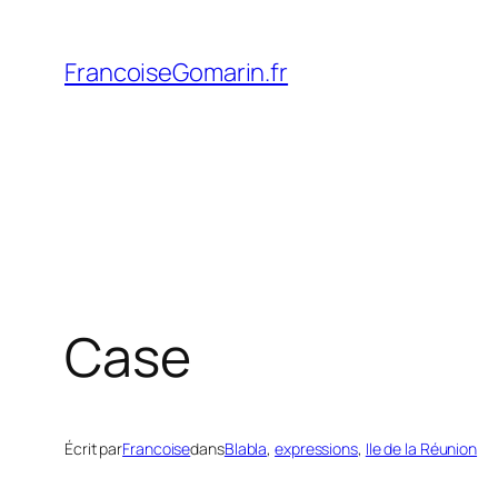
Aller
au
FrancoiseGomarin.fr
contenu
Case
Écrit par
Francoise
dans
Blabla
, 
expressions
, 
Ile de la Réunion