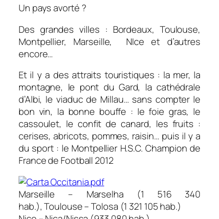
Un pays avorté ?
Des grandes villes : Bordeaux, Toulouse,
Montpellier, Marseille, NIce et d’autres
encore…
Et il y a des attraits touristiques : la mer, la
montagne, le pont du Gard, la cathédrale
d’Albi, le viaduc de Millau… sans compter le
bon vin, la bonne bouffe : le foie gras, le
cassoulet, le confit de canard, les fruits :
cerises, abricots, pommes, raisin… puis il y a
du sport : le Montpellier H.S.C. Champion de
France de Football 2012
Marseille –
Marselha
(1 516 340
hab.), Toulouse –
Tolosa
(1 321 105 hab.)
Nice –
Niça/Nissa
(933 080 hab.)