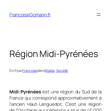
Aller
au
FrancoiseGomarin.fr
contenu
Région Midi-Pyrénées
Écrit par
Francoise
dans
Blabla
, 
Société
Midi-Pyrénées
est une région du Sud de la
France qui correspond approximativement à
l’ancien Haut-Languedoc. C’est une région
de l’Occitanie qui s’étend sur plus de 45 000