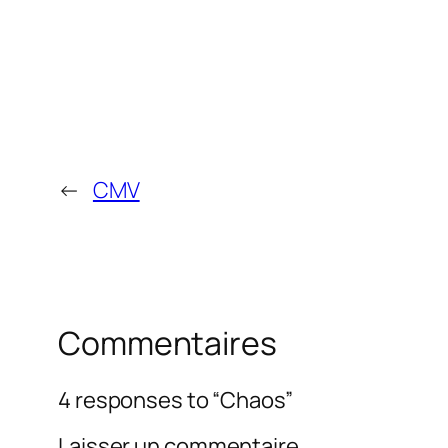
←
CMV
Commentaires
4 responses to “Chaos”
Laisser un commentaire