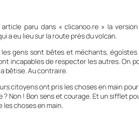
n article paru dans « clicanoo.re » la versio
qui a eu lieu sur la route près du volcan.
e les gens sont bêtes et méchants, égoïstes 
t incapables de respecter les autres. On po
la bêtise. Au contraire.
s citoyens ont pris les choses en main pour rét
le ? Non ! Bon sens et courage. Et un sifflet po
re les choses en main.