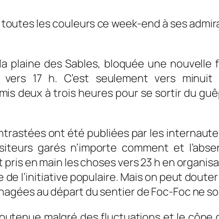
 de toutes les couleurs ce week-end à ses admi
 plaine des Sables, bloquée une nouvelle fo
vers 17 h. C’est seulement vers minuit q
is deux à trois heures pour se sortir du gu
ntrastées ont été publiées par les internaute
visiteurs garés n’importe comment et l’abs
pris en main les choses vers 23 h en organi
le de l’initiative populaire. Mais on peut dout
gées au départ du sentier de Foc-Foc ne sont 
e soutenue malgré des fluctuations et le cône 