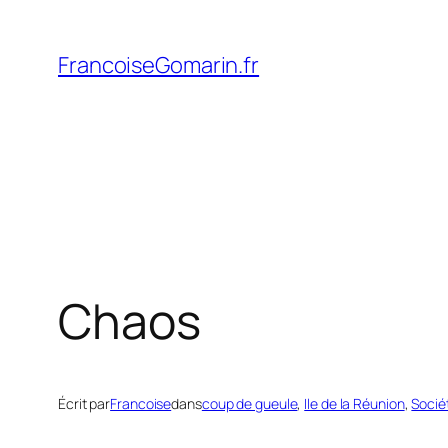
Aller
au
FrancoiseGomarin.fr
contenu
Chaos
Écrit par
Francoise
dans
coup de gueule
, 
Ile de la Réunion
, 
Socié