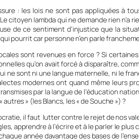
ssure : les lois ne sont pas appliquées à t
à. Le citoyen lambda qui ne demande rien n’a rie
cause de ce sentiment d’injustice que la situ
n qui pourrit car personne n’en parle francheme
ocales sont revenues en force ? Si certain
onnelles qu’on avait forcé à disparaître, comm
i ne sont ni une langue maternelle, ni le franç
ialectes modernes ont quand même leurs pro
transmises par la langue de l’éducation nation
autres » (les Blancs, les « de Souche ») ?
e, il faut lutter contre le rejet de nos valeurs 
les, apprendre à l’écrire et à le parler le plus 
chaque année davantage des bases de l’enseign