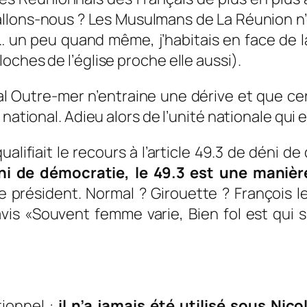
llons-nous ? Les Musulmans de La Réunion n’
h… un peu quand même, j’habitais en face de 
oches de l’église proche elle aussi).
 Outre-mer n’entraine une dérive et que ce
national. Adieu alors de l’unité nationale qui e
ifiait le recours à l’article 49.3 de déni de 
éni de démocratie, le 49.3 est une maniè
e président. Normal ? Girouette ? François le
vis «
Souvent femme varie,
Bien fol est qui s
ionnel :
il n’a jamais été utilisé sous Nic