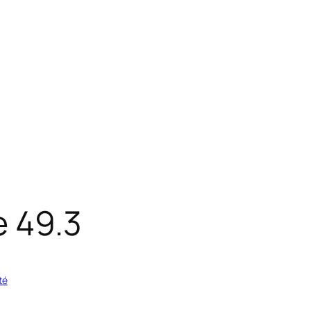
e 49.3
té