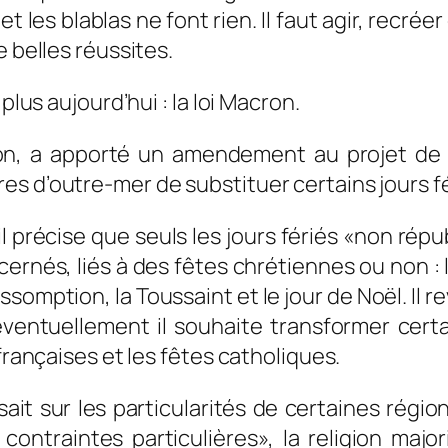
 les blablas ne font rien. Il faut agir, recrée
e belles réussites.
plus aujourd’hui : la loi Macron.
on, a apporté un amendement au projet de lo
s d’outre-mer de substituer certains jours fér
 il précise que seuls les jours fériés «non ré
ernés, liés à des fêtes chrétiennes ou non : le 
Assomption, la Toussaint et le jour de Noël. Il
 éventuellement il souhaite transformer certa
françaises et les fêtes catholiques.
it sur les particularités de certaines région
t contraintes particulières», la religion maj