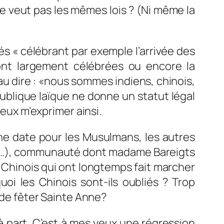
 ne veut pas les mêmes lois ? (Ni même la
iés « célébrant par exemple l’arrivée des
sont largement célébrées ou encore la
u dire : «
nous sommes indiens, chinois,
publique laïque ne donne un statut légal
peux m’exprimer ainsi.
 une date pour les Musulmans, les autres
dee…), communauté dont madame Bareigts
es Chinois qui ont longtemps fait marcher
i les Chinois sont-ils oubliés ? Trop
t de fêter Sainte Anne?
 à part. C’est à mes yeux une régression