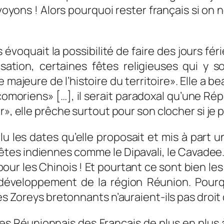
n voyons ! Alors pourquoi rester français si on
voquait la possibilité de faire des jours fér
isation, certaines fêtes religieuses qui y 
ajeure de l’histoire du territoire». Elle a bea
 comoriens
» […], i
l serait paradoxal qu’une Ré
r
», elle prêche surtout pour son clocher si je 
i lu les dates qu’elle proposait et mis à part
s fêtes indiennes comme le Dipavali, le Cava
 pour les Chinois ! Et pourtant ce sont bien l
éveloppement de la région Réunion. Pourquo
les Zoreys bretonnants n’auraient-ils pas droi
des Réunionnais des Français de plus en plus