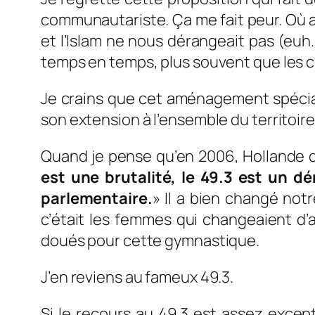
communautariste. Ça me fait peur. Où a
et l’Islam ne nous dérangeait pas (eu
temps en temps, plus souvent que les cl
J
e crains que cet aménagement spécial
son extension à l’ensemble du territoire 
Quand je pense qu’en 2006, Hollande qual
est une brutalité, le 49.3 est un d
parlementaire.
» Il a bien changé notr
c’était les femmes qui changeaient d’a
doués pour cette gymnastique.
J’en reviens au fameux 49.3.
Si le recours au 49.3 est assez except