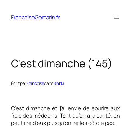
Aller
au
FrancoiseGomarin.fr
contenu
C’est dimanche (145)
Écrit par
Francoise
dans
Blabla
C’est dimanche et j’ai envie de sourire aux
frais des médecins. Tant qu’on a la santé, on
peut rire d’eux puisqu’on ne les côtoie pas.