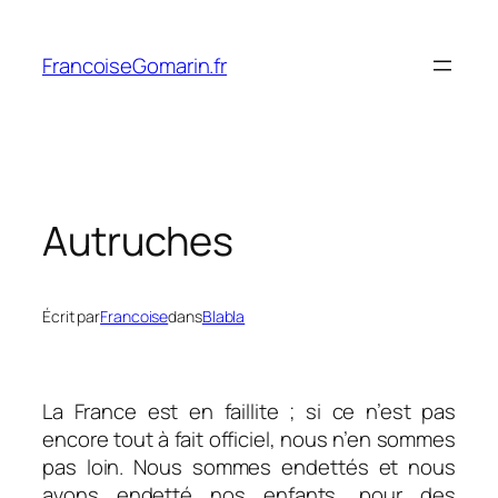
Aller
au
FrancoiseGomarin.fr
contenu
Autruches
Écrit par
Francoise
dans
Blabla
La France est en faillite ; si ce n’est pas
encore tout à fait officiel, nous n’en sommes
pas loin. Nous sommes endettés et nous
avons endetté nos enfants, pour des