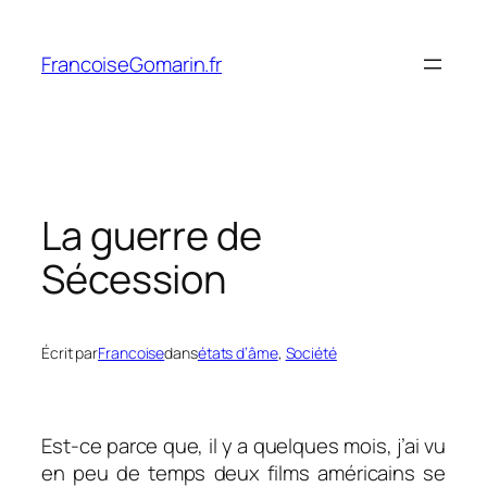
Aller
au
FrancoiseGomarin.fr
contenu
La guerre de
Sécession
Écrit par
Francoise
dans
états d’âme
, 
Société
Est-ce parce que, il y a quelques mois, j’ai vu
en peu de temps deux films américains se