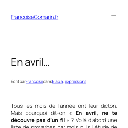
Aller
au
FrancoiseGomarin.fr
contenu
En avril…
Écrit par
Francoise
dans
Blabla
, 
expressions
Tous les mois de l’année ont leur dicton.
Mais pourquoi dit-on «
En avril, ne te
découvre pas d’un fil
» ? Voilà d’abord une
liste de proverbes par mois puis l’étude de