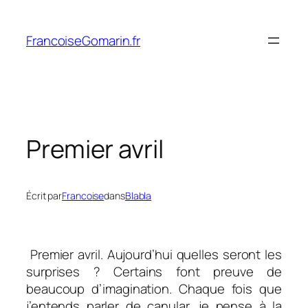
Aller
au
FrancoiseGomarin.fr
contenu
Premier avril
Écrit par
Francoise
dans
Blabla
Premier avril. Aujourd’hui quelles seront les
surprises ? Certains font preuve de
beaucoup d’imagination. Chaque fois que
j’entends parler de canular, je pense à la