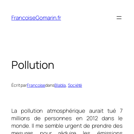
Aller
au
FrancoiseGomarin.fr
contenu
Pollution
Écrit par
Francoise
dans
Blabla
, 
Société
La pollution atmosphérique aurait tué 7
millions de personnes en 2012 dans le
monde. Il me semble urgent de prendre des
mesures pour réduire les émissions