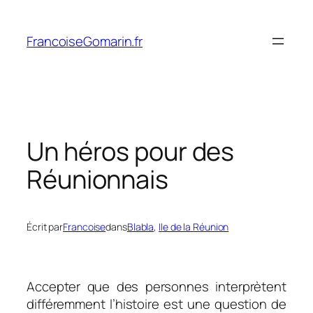
Aller
au
FrancoiseGomarin.fr
contenu
Un héros pour des
Réunionnais
Écrit par
Francoise
dans
Blabla
, 
Ile de la Réunion
Accepter que des personnes interprètent
différemment l’histoire est une question de