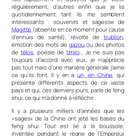
régulièrement, d’autres enfin que je lis
quotidiennement tant ils me semblent
intéressants : souvenirs et sagesse de
Magitte
(absente en ce moment pour cause
d’ennuis de santé), révolte de
trublion
,
émotion des mots de
gazou
ou des photos
de
télos
, poésie de
timilo
… Je ne suis pas
toujours d’accord avec eux, je n’apprécie
pas tout mais d’une manière générale j’aime
ce qu’ils font. Il y en a
un, en Chine
, qui
présente différents aspects de ce vaste
pays et qui, ces derniers jours, parle de feng
shui, ce qui m’a donné à réfléchir.
Il y a plusieurs milliers d’années que les
«sages» de la Chine ont jeté les bases du
feng shui. Tout est lié à la boussole,
inventée pendant le règne de l’Empereur