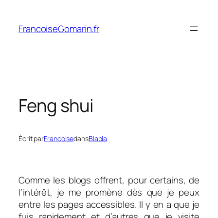
Aller
au
FrancoiseGomarin.fr
contenu
Feng shui
Écrit par
Francoise
dans
Blabla
Comme les blogs offrent, pour certains, de
l’intérêt, je me promène dès que je peux
entre les pages accessibles. Il y en a que je
fuis rapidement et d’autres que je visite