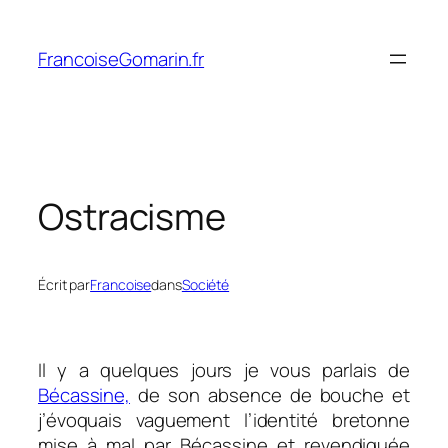
Aller
au
FrancoiseGomarin.fr
contenu
Ostracisme
Écrit par
Francoise
dans
Société
Il y a quelques jours je vous parlais de
Bécassine,
de son absence de bouche et
j’évoquais vaguement l’identité bretonne
mise à mal par Bécassine et revendiquée