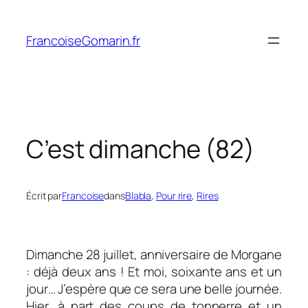
Aller
au
FrancoiseGomarin.fr
contenu
C’est dimanche (82)
Écrit par
Francoise
dans
Blabla
, 
Pour rire
, 
Rires
Dimanche 28 juillet, anniversaire de Morgane
: déjà deux ans ! Et moi, soixante ans et un
jour… J’espère que ce sera une belle journée.
Hier, à part des coups de tonnerre et un