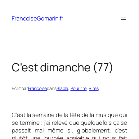
Aller
au
FrancoiseGomarin.fr
contenu
C’est dimanche (77)
Écrit par
Francoise
dans
Blabla
, 
Pour rire
, 
Rires
C’est la semaine de la fête de la musique qui
se termine ; j’ai relevé que quelquefois ça se
passait mal même si, globalement, c’est
plutôt une journée agréable qui nous fait