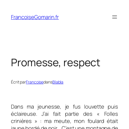
Aller
au
FrancoiseGomarin.fr
contenu
Promesse, respect
Écrit par
Francoise
dans
Blabla
Dans ma jeunesse, je fus louvette puis
éclaireuse. J’ai fait partie des « Folles
crinières » : ma meute, mon foulard était
jaune bordé de noir… C’est une montagne de