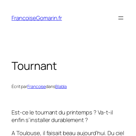
Aller
au
FrancoiseGomarin.fr
contenu
Tournant
Écrit par
Francoise
dans
Blabla
Est-ce le tournant du printemps ? Va-t-il
enfin s’installer durablement ?
A Toulouse, il faisait beau aujourd’hui. Du ciel