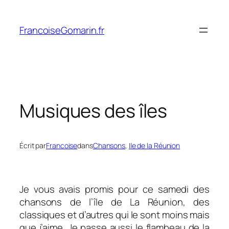
Aller
au
FrancoiseGomarin.fr
contenu
Musiques des îles
Écrit par
Francoise
dans
Chansons
, 
Ile de la Réunion
Je vous avais promis pour ce samedi des
chansons de l’île de La Réunion, des
classiques et d’autres qui le sont moins mais
que j’aime. Je passe aussi le flambeau de la