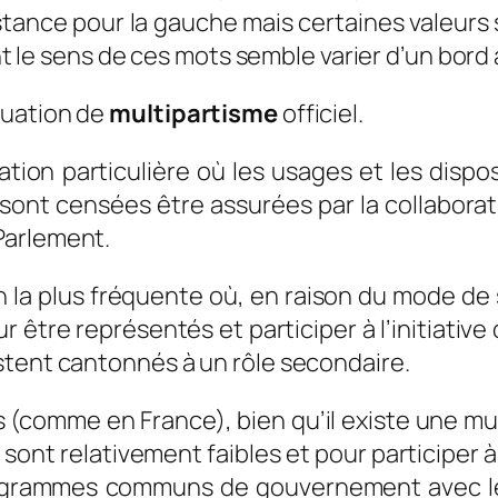
résistance pour la gauche mais certaines valeu
nt le sens de ces mots semble varier d’un bord à
tuation de
multipartisme
officiel.
ation particulière où les usages et les dispo
sont censées être assurées par la collaboratio
Parlement.
on la plus fréquente où, en raison du mode de 
 être représentés et participer à l’initiative 
stent cantonnés à un rôle secondaire.
comme en France), bien qu’il existe une mul
sont relativement faibles et pour participer à l
rogrammes communs de gouvernement avec les