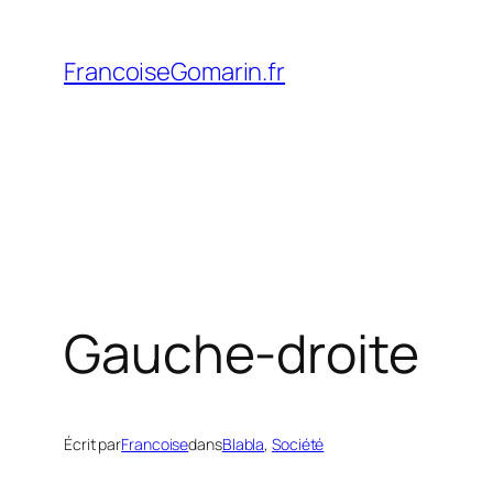
Aller
au
FrancoiseGomarin.fr
contenu
Gauche-droite
Écrit par
Francoise
dans
Blabla
, 
Société