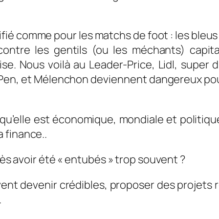
plifié comme pour les matchs de foot : les bleus
ntre les gentils (ou les méchants) capita
e. Nous voilà au Leader-Price, Lidl, super d
Le Pen, et Mélenchon deviennent dangereux pou
squ’elle est économique, mondiale et politi
 finance..
rès avoir été « entubés » trop souvent ?
t devenir crédibles, proposer des projets r
.