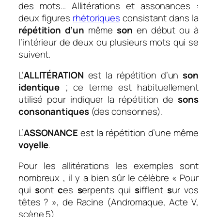
des mots… Allitérations et assonances :
deux figures
rhétoriques
consistant dans la
répétition d’un
même
son
en début ou à
l’intérieur de deux ou plusieurs mots qui se
suivent.
L’
ALLITÉRATION
est la répétition d’un
son
identique
; ce terme est habituellement
utilisé pour indiquer la répétition de
sons
consonantiques
(des consonnes).
L’
ASSONANCE
est la répétition d’une même
voyelle
.
Pour les allitérations les exemples sont
nombreux , il y a bien sûr le célèbre «
Pour
qui
s
ont
c
es
s
erpents qui
s
ifflent
s
ur vos
têtes ?
», de Racine (Andromaque, Acte V,
scène 5)