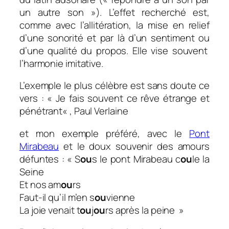
un autre son »). L’effet recherché est,
comme avec l’allitération, la mise en relief
d’une sonorité et par là d’un sentiment ou
d’une qualité du propos. Elle vise souvent
l’harmonie imitative.
L’exemple le plus célèbre est sans doute ce
vers : «
Je fais souvent ce rêve étrange et
pénétrant
« , Paul Verlaine
et mon exemple préféré, avec le
Pont
Mirabeau
et le doux souvenir des amours
défuntes :
« S
ou
s le pont Mirabeau c
ou
le la
Seine
Et nos am
ou
rs
Faut-il qu’il m’en s
ou
vienne
La joie venait t
ou
j
ou
rs après la peine
»