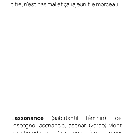
titre, n’est pas mal et ça rajeunit le morceau.
L’
assonance
(substantif féminin), de
l’espagnol
asonancia
,
asonar
(verbe) vient
du latin
adsonare
(« répondre à un son par