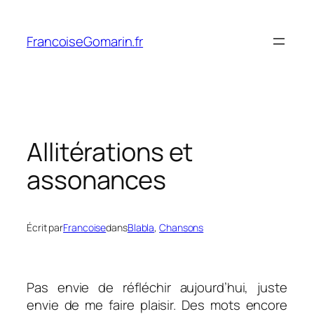
Aller
au
FrancoiseGomarin.fr
contenu
Allitérations et
assonances
Écrit par
Francoise
dans
Blabla
, 
Chansons
Pas envie de réfléchir aujourd’hui, juste
envie de me faire plaisir. Des mots encore