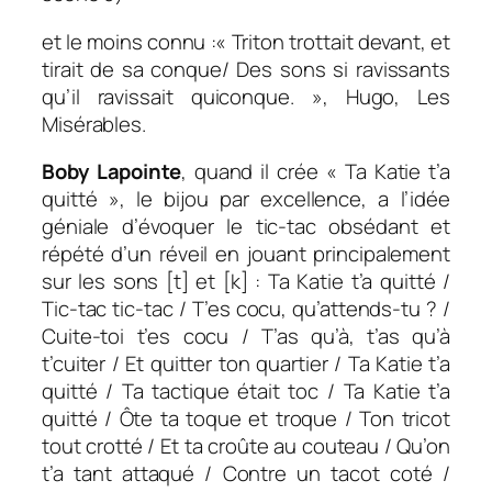
et le moins connu :«
Triton trottait devant, et
tirait de sa conque/ Des sons si ravissants
qu’il ravissait quiconque
. », Hugo,
Les
Misérables.
Boby Lapointe
, quand il crée « Ta Katie t’a
quitté », le bijou par excellence, a l’idée
géniale d’évoquer le tic-tac obsédant et
répété d’un réveil en jouant principalement
sur les sons [t] et [k] :
Ta Katie t’a quitté /
Tic-tac tic-tac / T’es cocu, qu’attends-tu ? /
Cuite-toi t’es cocu / T’as qu’à, t’as qu’à
t’cuiter / Et quitter ton quartier / Ta Katie t’a
quitté / Ta tactique était toc / Ta Katie t’a
quitté / Ôte ta toque et troque / Ton tricot
tout crotté / Et ta croûte au couteau / Qu’on
t’a tant attaqué / Contre un tacot coté /