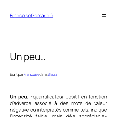
Aller
au
FrancoiseGomarin.fr
contenu
Un peu…
Écrit par
Francoise
dans
Blabla
Un peu
, «
quantificateur positif en fonction
d’adverbe associé à des mots de valeur
négative ou interprétés comme tels, indique
l’intensité faible, mais déjà appréciable
»