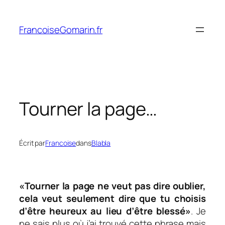
Aller
au
FrancoiseGomarin.fr
contenu
Tourner la page…
Écrit par
Francoise
dans
Blabla
«Tourner la page ne veut pas dire oublier,
cela veut seulement dire que tu choisis
d’être heureux au lieu d’être blessé»
. Je
ne sais plus où j’ai trouvé cette phrase mais