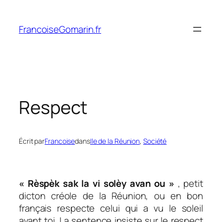
Aller
au
FrancoiseGomarin.fr
contenu
Respect
Écrit par
Francoise
dans
Ile de la Réunion
, 
Société
« Rèspèk sak la vi solèy avan ou »
, petit
dicton créole de la Réunion, ou en bon
français respecte celui qui a vu le soleil
avant toi. La sentence insiste sur le respect