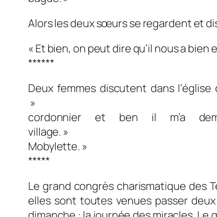
Alors les deux sœurs se regardent et di
« Et bien, on peut dire qu’il nous a bien
******
Deux femmes discutent dans l’église d
» – « Ne m’en parle pas, l’au
cordonnier et ben il m’a d
village. » -« Et bien ça 
Mobylette. »
*****
Le grand congrès charismatique des T
elles sont toutes venues passer deux j
dimanche : la journée des miracles. Le g