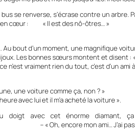
e bus se renverse, s’écrase contre un arbre. 
 en cœur : « Il est des nô-ôtres… »
 Au bout d’un moment, une magnifique voiture
ijoux. Les bonnes sœurs montent et disent : 
 n’est vraiment rien du tout, c’est d’un ami à moi
e fortune, une voiture comme ça, non ? » –
eure avec lui et il m’a acheté la voiture ».
 doigt avec cet énorme diamant, ça 
… J’ai passé une nuit avec 