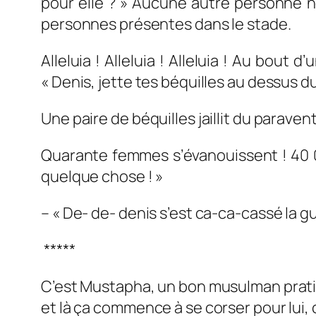
pour elle ? » Aucune autre personne 
personnes présentes dans le stade.
Alleluia ! Alleluia ! Alleluia ! Au bout
« Denis, jette tes béquilles au dessus d
Une paire de béquilles jaillit du paraven
Quarante femmes s’évanouissent ! 40 0
quelque chose ! »
– « De- de- denis s’est ca-ca-cassé la gu
*****
C’est Mustapha, un bon musulman pratiqu
et là ça commence à se corser pour lui, c’