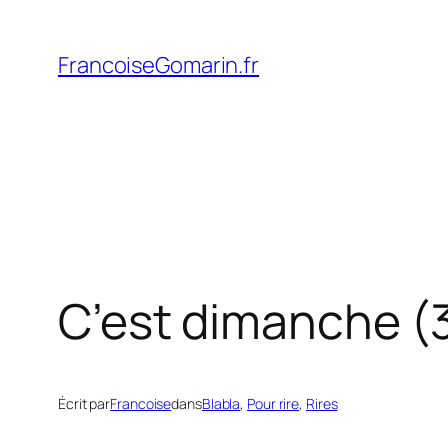
Aller
au
FrancoiseGomarin.fr
contenu
C’est dimanche (
Écrit par
Francoise
dans
Blabla
, 
Pour rire
, 
Rires