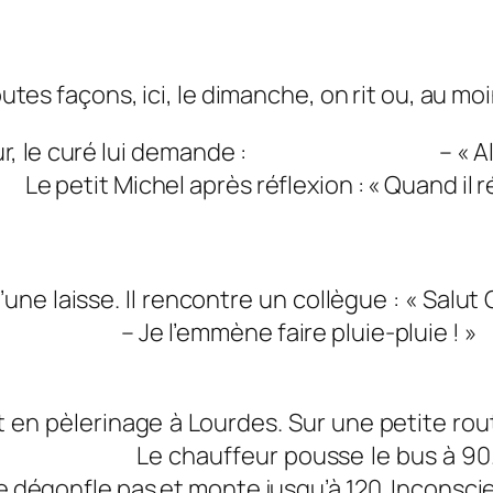
outes façons, ici, le dimanche, on rit ou, au mo
Un jour, le curé lui demande : – « Alors
Le petit Michel après réflexion : « Quand il r
ne laisse. Il rencontre un collègue : « Salut
 ? » – Je l’emmène faire pluie-pluie ! »
 en pèlerinage à Lourdes. Sur une petite rou
». Le chauffeur pousse le bus à 90. Les
se dégonfle pas et monte jusqu’à 120. Inconsci