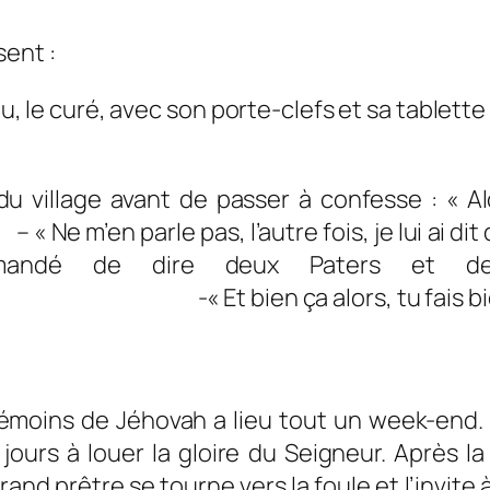
sent :
 eu, le curé, avec son porte-clefs et sa tablett
u village avant de passer à confesse : « A
tre fois, je lui ai dit que j’avais
emandé de dire deux Paters et de
alors, tu fais bien de me prév
émoins de Jéhovah a lieu tout un week-end. 
ours à louer la gloire du Seigneur. Après la 
rand prêtre se tourne vers la foule et l’invite 