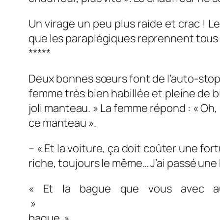
Un virage un peu plus raide et crac ! L
que les paraplégiques reprennent tous
*****
Deux bonnes sœurs font de l’auto-stop.
femme très bien habillée et pleine de b
joli manteau. » La femme répond : « Oh, ce
ce manteau ».
– « Et la voiture, ça doit coûter un
riche, toujours le même… J’ai passé une h
« Et la bague que vous avec au
» – « Oh, encore mon ami
bague. »