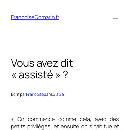
Aller
au
FrancoiseGomarin.fr
contenu
Vous avez dit
« assisté » ?
Écrit par
Francoise
dans
Blabla
« On commence comme cela, avec des
petits privilèges, et ensuite on s’habitue et