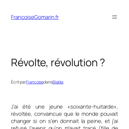
Aller
au
FrancoiseGomarin.fr
contenu
Révolte, révolution ?
Écrit par
Francoise
dans
Blabla
J’ai été une jeune «soixante-huitarde»,
révoltée, convaincue que le monde pouvait
changer si on s’en donnait la peine, et j’ai
refusé l’avenir qu’on m’avait tracé (fille de