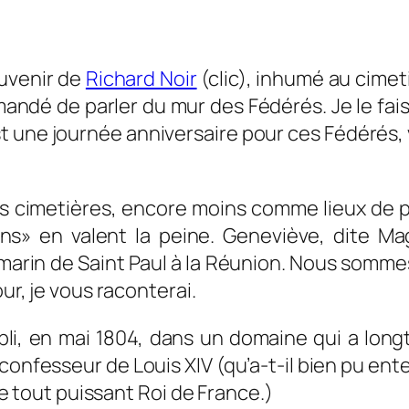
ouvenir de
Richard Noir
(clic), inhumé au cimet
andé de parler du mur des Fédérés. Je le fais 
est une journée anniversaire pour ces Fédérés,
es cimetières, encore moins comme lieux de p
ns» en valent la peine. Geneviève, dite M
marin de Saint Paul à la Réunion. Nous sommes 
our, je vous raconterai.
bli, en mai 1804, dans un domaine qui a lon
le confesseur de Louis XIV (qu’a-t-il bien pu en
 le tout puissant Roi de France.)