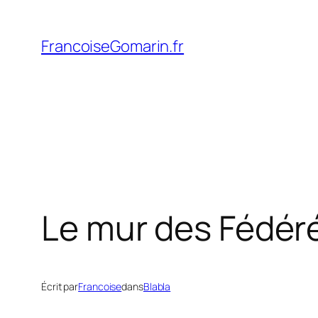
Aller
au
FrancoiseGomarin.fr
contenu
Le mur des Fédér
Écrit par
Francoise
dans
Blabla