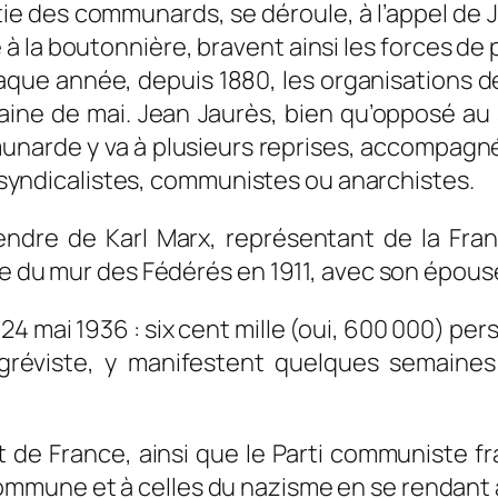
tie des communards, se déroule, à l’appel de J
 la boutonnière, bravent ainsi les forces de 
haque année, depuis 1880, les organisations
maine de mai. Jean Jaurès, bien qu’opposé au
narde y va à plusieurs reprises, accompagné
s, syndicalistes, communistes ou anarchistes.
ndre de Karl Marx, représentant de la Franc
ce du mur des Fédérés en 1911, avec son épouse
 24 mai 1936 : six cent mille (oui, 600 000) p
réviste, y manifestent quelques semaines 
nt de France, ainsi que le Parti communiste f
mmune et à celles du nazisme en se rendant 