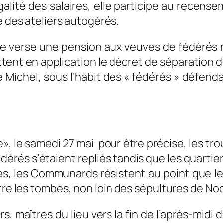
’égalité des salaires, elle participe au rece
e des ateliers autogérés.
le verse une pension aux veuves de fédérés m
ent en application le décret de séparation des
ichel, sous l’habit des « fédérés » défendant
te», le samedi 27 mai pour être précise, les tro
érés s’étaient repliés tandis que les quartie
ures, les Communards résistent au point que l
tre les tombes, non loin des sépultures de Nod
rs, maîtres du lieu vers la fin de l’après-midi d