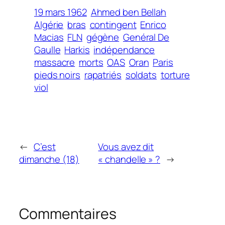
19 mars 1962
Ahmed ben Bellah
Algérie
bras
contingent
Enrico
Macias
FLN
gégène
Genéral De
Gaulle
Harkis
indépendance
massacre
morts
OAS
Oran
Paris
pieds noirs
rapatriés
soldats
torture
viol
←
C’est
Vous avez dit
dimanche (18)
« chandelle » ?
→
Commentaires