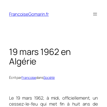
Aller
au
FrancoiseGomarin.fr
contenu
19 mars 1962 en
Algérie
Écrit par
Francoise
dans
Société
Le 19 mars 1962, à midi, officiellement, un
cessez-le-feu qui met fin à huit ans de