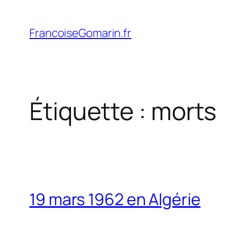
Aller
au
FrancoiseGomarin.fr
contenu
Étiquette :
morts
19 mars 1962 en Algérie