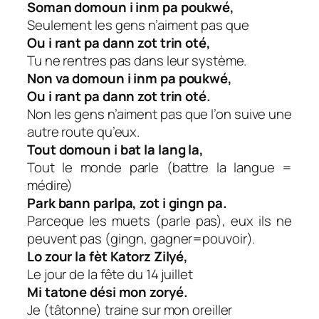
Soman domoun i inm pa poukwé,
Seulement les gens n’aiment pas que
Ou i rant pa dann zot trin oté,
Tu ne rentres pas dans leur système.
Non va domoun i inm pa poukwé,
Ou i rant pa dann zot trin oté.
Non les gens n’aiment pas que l’on suive une
autre route qu’eux.
Tout domoun i bat la lang la,
Tout le monde parle (battre la langue =
médire)
Park bann parlpa, zot i gingn pa.
Parceque les muets (parle pas), eux ils ne
peuvent pas (gingn, gagner=pouvoir).
Lo zour la fèt Katorz Zilyé,
Le jour de la fête du 14 juillet
Mi tatone dési mon zoryé.
Je (tâtonne) traine sur mon oreiller