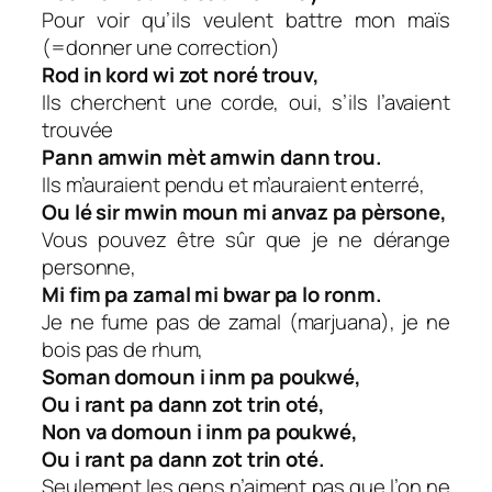
Pour voir qu’ils veulent battre mon maïs
(=donner une correction)
Rod in kord wi zot noré trouv,
Ils cherchent une corde, oui, s’ils l’avaient
trouvée
Pann amwin mèt amwin dann trou.
Ils m’auraient pendu et m’auraient enterré,
Ou lé sir mwin moun mi anvaz pa pèrsone,
Vous pouvez être sûr que je ne dérange
personne,
Mi fim pa zamal mi bwar pa lo ronm.
Je ne fume pas de zamal (marjuana), je ne
bois pas de rhum,
Soman domoun i inm pa poukwé,
Ou i rant pa dann zot trin oté,
Non va domoun i inm pa poukwé,
Ou i rant pa dann zot trin oté.
Seulement les gens n’aiment pas que l’on ne