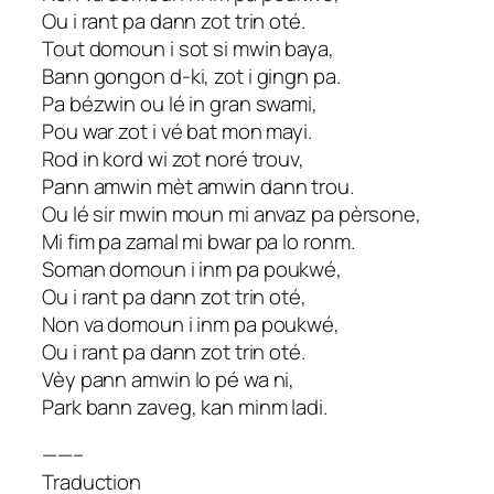
Ou i rant pa dann zot trin oté.
Tout domoun i sot si mwin baya,
Bann gongon d-ki, zot i gingn pa.
Pa bézwin ou lé in gran swami,
Pou war zot i vé bat mon mayi.
Rod in kord wi zot noré trouv,
Pann amwin mèt amwin dann trou.
Ou lé sir mwin moun mi anvaz pa pèrsone,
Mi fim pa zamal mi bwar pa lo ronm.
Soman domoun i inm pa poukwé,
Ou i rant pa dann zot trin oté,
Non va domoun i inm pa poukwé,
Ou i rant pa dann zot trin oté.
Vèy pann amwin lo pé wa ni,
Park bann zaveg, kan minm ladi.
——–
Traduction