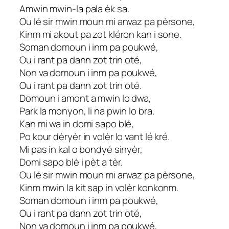
Amwin mwin-la pala èk sa.
Ou lé sir mwin moun mi anvaz pa pèrsone,
Kinm mi akout pa zot kléron kan i sone.
Soman domoun i inm pa poukwé,
Ou i rant pa dann zot trin oté,
Non va domoun i inm pa poukwé,
Ou i rant pa dann zot trin oté.
Domoun i amont a mwin lo dwa,
Park la monyon, li na pwin lo bra.
Kan mi wa in domi sapo blé,
Po kour dèryèr in volèr lo vant lé kré.
Mi pas in kal o bondyé sinyèr,
Domi sapo blé i pèt a tèr.
Ou lé sir mwin moun mi anvaz pa pèrsone,
Kinm mwin la kit sap in volèr konkonm.
Soman domoun i inm pa poukwé,
Ou i rant pa dann zot trin oté,
Non va domoun i inm pa poukwé,