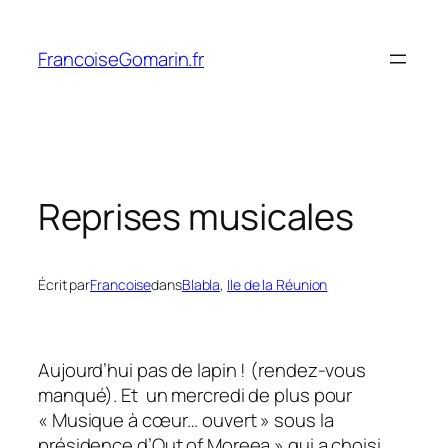
Aller
au
FrancoiseGomarin.fr
contenu
Reprises musicales
Écrit par
Francoise
dans
Blabla
, 
Ile de la Réunion
Aujourd’hui pas de lapin ! (rendez-vous
manqué). Et un mercredi de plus pour
« Musique à cœur… ouvert » sous la
présidence d’Out of Moreea » qui a choisi