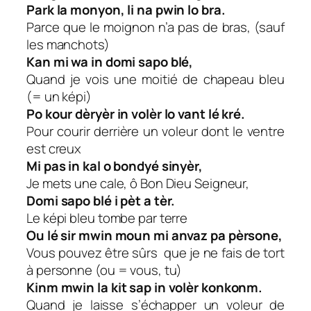
Park la monyon, li na pwin lo bra.
Parce que le moignon n’a pas de bras, (sauf
les manchots)
Kan mi wa in domi sapo blé,
Quand je vois une moitié de chapeau bleu
(= un képi)
Po kour dèryèr in volèr lo vant lé kré.
Pour courir derrière un voleur dont le ventre
est creux
Mi pas in kal o bondyé sinyèr,
Je mets une cale, ô Bon Dieu Seigneur,
Domi sapo blé i pèt a tèr.
Le képi bleu tombe par terre
Ou lé sir mwin moun mi anvaz pa pèrsone,
Vous pouvez être sûrs que je ne fais de tort
à personne (ou = vous, tu)
Kinm mwin la kit sap in volèr konkonm.
Quand je laisse s’échapper un voleur de