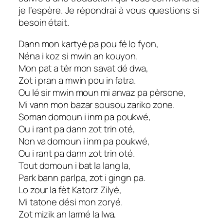
je l’espère. Je répondrai à vous questions si
besoin était.
Dann mon kartyé pa pou fé lo fyon,
Néna i koz si mwin an kouyon.
Mon pat a tèr mon savat dé dwa,
Zot i pran a mwin pou in fatra.
Ou lé sir mwin moun mi anvaz pa pèrsone,
Mi vann mon bazar sousou zariko zone.
Soman domoun i inm pa poukwé,
Ou i rant pa dann zot trin oté,
Non va domoun i inm pa poukwé,
Ou i rant pa dann zot trin oté.
Tout domoun i bat la lang la,
Park bann parlpa, zot i gingn pa.
Lo zour la fèt Katorz Zilyé,
Mi tatone dési mon zoryé.
Zot mizik an larmé la lwa,