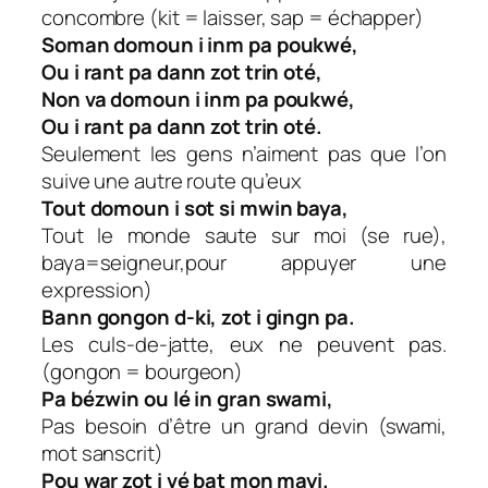
concombre (kit = laisser, sap = échapper)
Soman domoun i inm pa poukwé,
Ou i rant pa dann zot trin oté,
Non va domoun i inm pa poukwé,
Ou i rant pa dann zot trin oté.
Seulement les gens n’aiment pas que l’on
suive une autre route qu’eux
Tout domoun i sot si mwin baya,
Tout le monde saute sur moi (se rue),
baya=seigneur,pour appuyer une
expression)
Bann gongon d-ki, zot i gingn pa.
Les culs-de-jatte, eux ne peuvent pas.
(gongon = bourgeon)
Pa bézwin ou lé in gran swami,
Pas besoin d’être un grand devin (swami,
mot sanscrit)
Pou war zot i vé bat mon mayi.