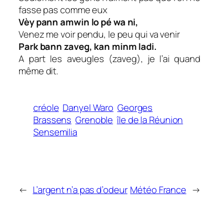
fasse pas comme eux
Vèy pann amwin lo pé wa ni,
Venez me voir pendu, le peu qui va venir
Park bann zaveg, kan minm ladi.
A part les aveugles (zaveg), je l’ai quand
même dit.
créole
Danyel Waro
Georges
Brassens
Grenoble
île de la Réunion
Sensemilia
←
L’argent n’a pas d’odeur
Météo France
→