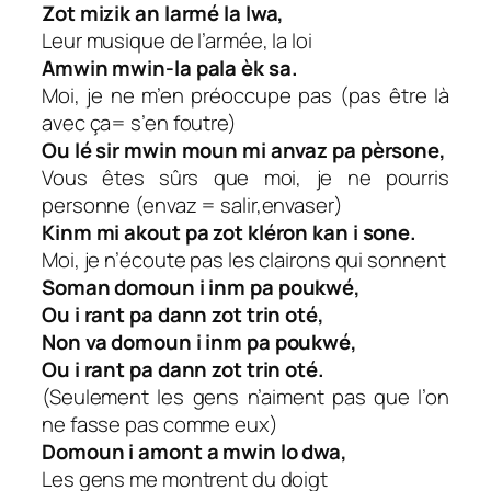
Zot mizik an larmé la lwa,
Leur musique de l’armée, la loi
Amwin mwin-la pala èk sa.
Moi, je ne m’en préoccupe pas (pas être là
avec ça= s’en foutre)
Ou lé sir mwin moun mi anvaz pa pèrsone,
Vous êtes sûrs que moi, je ne pourris
personne (envaz = salir,envaser)
Kinm mi akout pa zot kléron kan i sone.
Moi, je n’écoute pas les clairons qui sonnent
Soman domoun i inm pa poukwé,
Ou i rant pa dann zot trin oté,
Non va domoun i inm pa poukwé,
Ou i rant pa dann zot trin oté.
(Seulement les gens n’aiment pas que l’on
ne fasse pas comme eux)
Domoun i amont a mwin lo dwa,
Les gens me montrent du doigt