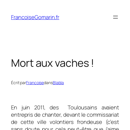
Aller
au
FrancoiseGomarin.fr
contenu
Mort aux vaches !
Écrit par
Francoise
dans
Blabla
En juin 2011, des Toulousains avaient
entrepris de chanter, devant le commissariat
de cette ville volontiers frondeuse (c’est
sans doute pour cela peut-être que j’aime