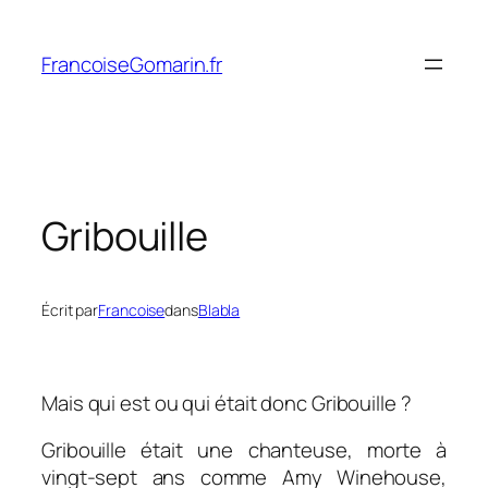
Aller
au
FrancoiseGomarin.fr
contenu
Gribouille
Écrit par
Francoise
dans
Blabla
Mais qui est ou qui était donc Gribouille ?
Gribouille était une chanteuse, morte à
vingt-sept ans comme Amy Winehouse,