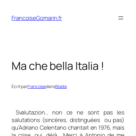
Aller
au
FrancoiseGomarin.fr
contenu
Ma che bella Italia !
Écrit par
Francoise
dans
Blabla
Svalutazion… non ce ne sont pas les
salutations (sincères, distinguées ou pas)
qu’Adriano Celentano chantait en 1976, mais
la crise, oui, déjà.
Merci à Antonio de me