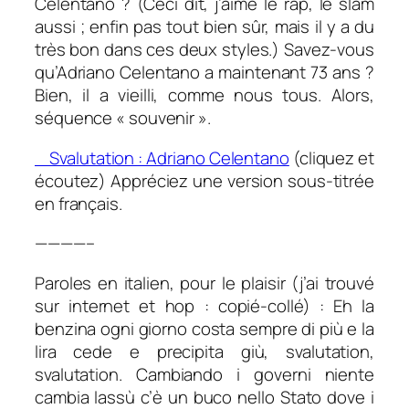
Celentano ? (Ceci dit, j’aime le rap, le slam
aussi ; enfin pas tout bien sûr, mais il y a du
très bon dans ces deux styles.) Savez-vous
qu’Adriano Celentano a maintenant 73 ans ?
Bien, il a vieilli, comme nous tous. Alors,
séquence « souvenir ».
Svalutation : Adriano Celentano
(cliquez et
écoutez) Appréciez une version sous-titrée
en français.
————–
Paroles en italien, pour le plaisir (j’ai trouvé
sur internet et hop : copié-collé) :
Eh la
benzina ogni giorno costa sempre di più e la
lira cede e precipita giù, svalutation,
svalutation. Cambiando i governi niente
cambia lassù c’è un buco nello Stato dove i