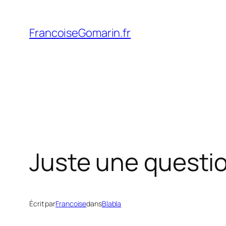
Aller
au
FrancoiseGomarin.fr
contenu
Juste une questi
Écrit par
Francoise
dans
Blabla