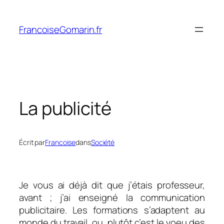
Aller
au
FrancoiseGomarin.fr
contenu
La publicité
Écrit par
Francoise
dans
Société
Je vous ai déjà dit que j’étais professeur,
avant ; j’ai enseigné la communication
publicitaire. Les formations s’adaptent au
monde du travail, ou plutôt c’est le voeu des