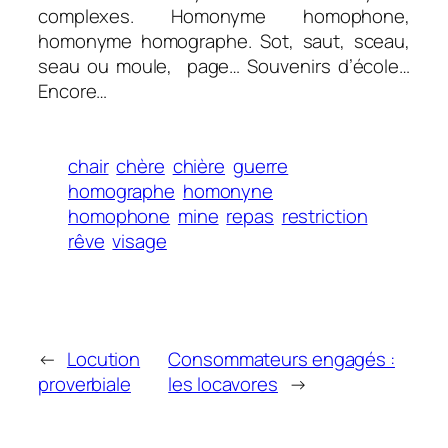
complexes.
Homonyme homophone,
homonyme homographe.
Sot, saut, sceau,
seau ou moule, page… Souvenirs d’école…
Encore…
chair
chère
chière
guerre
homographe
homonyne
homophone
mine
repas
restriction
rêve
visage
←
Locution
Consommateurs engagés :
proverbiale
les locavores
→