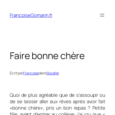
Aller
au
FrancoiseGomarin.fr
contenu
Faire bonne chère
Écrit par
Francoise
dans
Société
Quoi de plus agréable que de s’assoupir ou
de se laisser aller aux rêves après avoir fait
«bonne chère», pris un bon repas ? Petite
fille, avant d’entrer au collège, j’ai cru que «