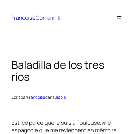
Aller
au
FrancoiseGomarin.fr
contenu
Baladilla de los tres
ríos
Écrit par
Francoise
dans
Blabla
Est-ce parce que je suis à Toulouse,ville
espagnole que me reviennent en mémoire